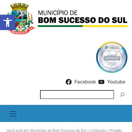
Barra de Ferramentas Abert
Skip to content
Facebook
Youtube
Pesquisar
Você está em:
Município de Bom Sucesso do Sul
»
Licitações
»
Pregão