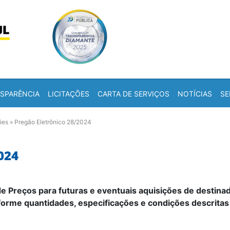
Skip to content
a
SPARÊNCIA
LICITAÇÕES
CARTA DE SERVIÇOS
NOTÍCIAS
SE
ões
»
Pregão Eletrônico 28/2024
024
de Preços para futuras e eventuais aquisições de destina
forme quantidades, especificações e condições descrita