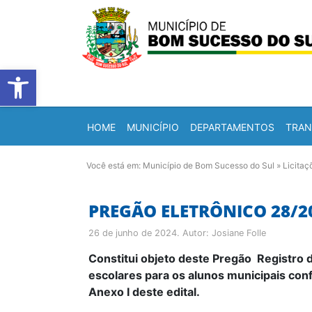
Barra de Ferramentas Abert
HOME
MUNICÍPIO
DEPARTAMENTOS
TRAN
Você está em:
Município de Bom Sucesso do Sul
»
Licitaç
PREGÃO ELETRÔNICO 28/2
26 de junho de 2024
. Autor:
Josiane Folle
Constitui objeto deste Pregão
Registro 
escolares para os alunos municipais con
Anexo I deste edital.