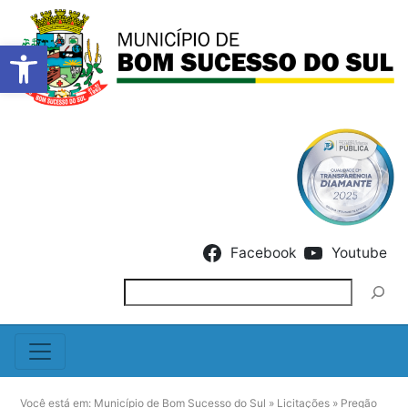
Barra de Ferramentas Abert
Skip to content
Facebook
Youtube
Pesquisar
Você está em:
Município de Bom Sucesso do Sul
»
Licitações
»
Pregão