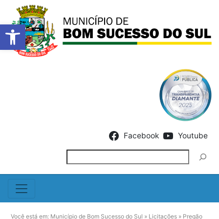
Barra de Ferramentas Abert
Skip to content
Facebook
Youtube
Pesquisar
Você está em:
Município de Bom Sucesso do Sul
»
Licitações
»
Pregão