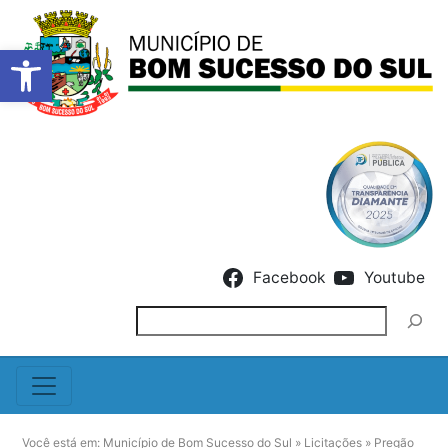
Barra de Ferramentas Abert
Skip to content
Facebook
Youtube
Pesquisar
Você está em:
Município de Bom Sucesso do Sul
»
Licitações
»
Pregão