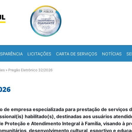
Skip to content
a
SPARÊNCIA
LICITAÇÕES
CARTA DE SERVIÇOS
NOTÍCIAS
SE
ões
»
Pregão Eletrônico 32/2026
026
o de empresa especializada para prestação de serviços 
issional(is) habilitado(s), destinadas aos usuários aten
de Proteção e Atendimento Integral à Família, visando à p
comunitários, desenvolvimento cultural, esportivo e educ