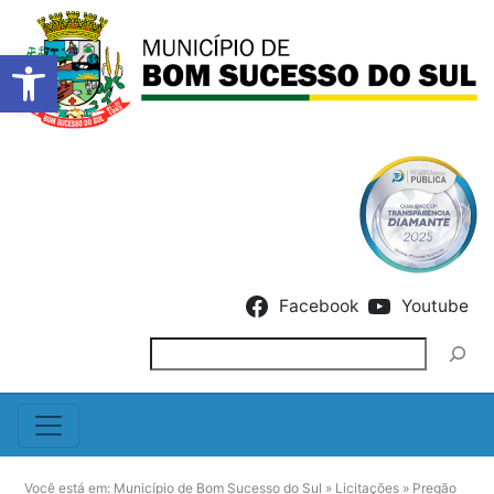
Barra de Ferramentas Abert
Skip to content
Facebook
Youtube
Pesquisar
Você está em:
Município de Bom Sucesso do Sul
»
Licitações
»
Pregão