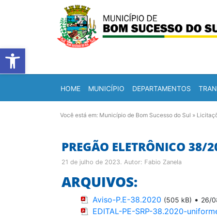
Barra de Ferramentas Abert
HOME
MUNICÍPIO
DEPARTAMENTOS
TRAN
Você está em:
Município de Bom Sucesso do Sul
»
Licitaç
PREGÃO ELETRÔNICO 38/2
21 de julho de 2023
. Autor:
Fabio Zanela
ARQUIVOS:
Aviso-P.E-38.2020
•
(505 kB)
26/0
EDITAL-PE-SRP-38.2020-uniform