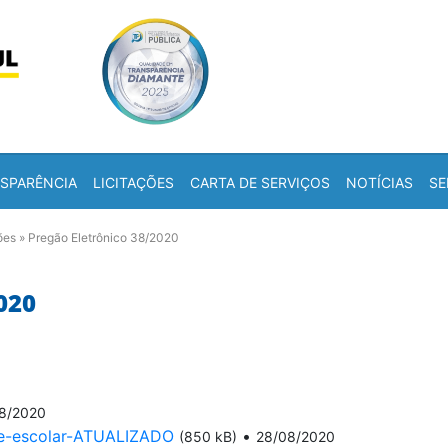
Skip to content
a
SPARÊNCIA
LICITAÇÕES
CARTA DE SERVIÇOS
NOTÍCIAS
SE
ões
»
Pregão Eletrônico 38/2020
020
8/2020
e-escolar-ATUALIZADO
•
(850 kB)
28/08/2020