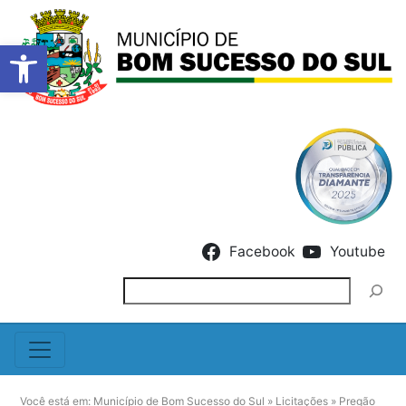
Barra de Ferramentas Abert
Skip to content
Facebook
Youtube
Pesquisar
Você está em:
Município de Bom Sucesso do Sul
»
Licitações
»
Pregão