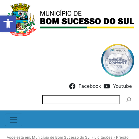
Barra de Ferramentas Abert
Skip to content
Facebook
Youtube
Pesquisar
Você está em:
Município de Bom Sucesso do Sul
»
Licitações
»
Pregão