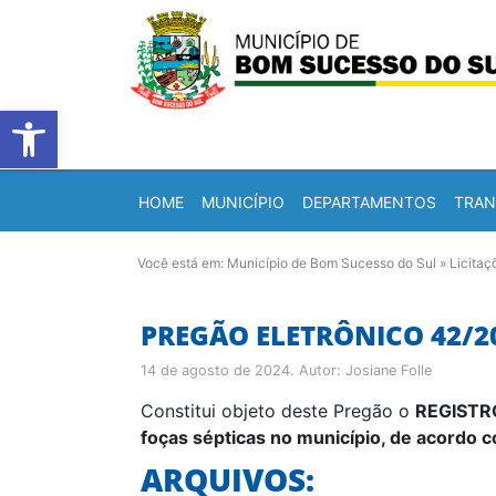
Barra de Ferramentas Abert
HOME
MUNICÍPIO
DEPARTAMENTOS
TRAN
Você está em:
Município de Bom Sucesso do Sul
»
Licitaç
PREGÃO ELETRÔNICO 42/2
14 de agosto de 2024
. Autor:
Josiane Folle
Constitui objeto deste Pregão o
REGISTRO
foças sépticas no município, de acordo 
ARQUIVOS: