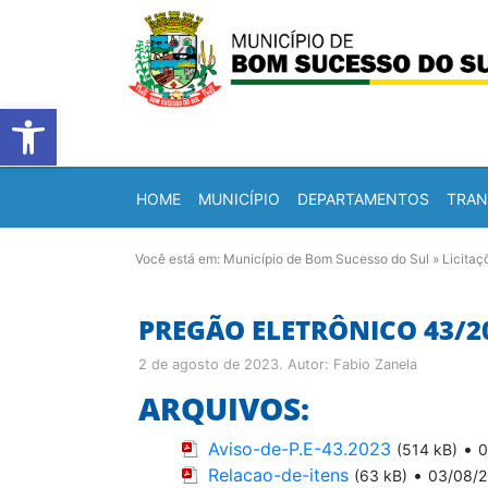
Barra de Ferramentas Abert
HOME
MUNICÍPIO
DEPARTAMENTOS
TRAN
Você está em:
Município de Bom Sucesso do Sul
»
Licitaç
PREGÃO ELETRÔNICO 43/2
2 de agosto de 2023
. Autor:
Fabio Zanela
ARQUIVOS:
Aviso-de-P.E-43.2023
•
(514 kB)
0
Relacao-de-itens
•
(63 kB)
03/08/2