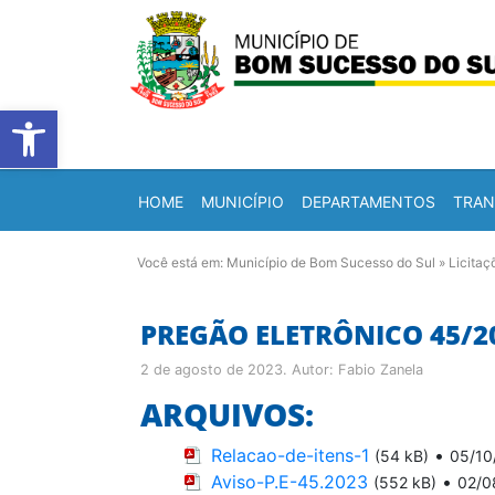
Barra de Ferramentas Abert
HOME
MUNICÍPIO
DEPARTAMENTOS
TRAN
Você está em:
Município de Bom Sucesso do Sul
»
Licitaç
PREGÃO ELETRÔNICO 45/2
2 de agosto de 2023
. Autor:
Fabio Zanela
ARQUIVOS:
Relacao-de-itens-1
•
(54 kB)
05/10
Aviso-P.E-45.2023
•
(552 kB)
02/0