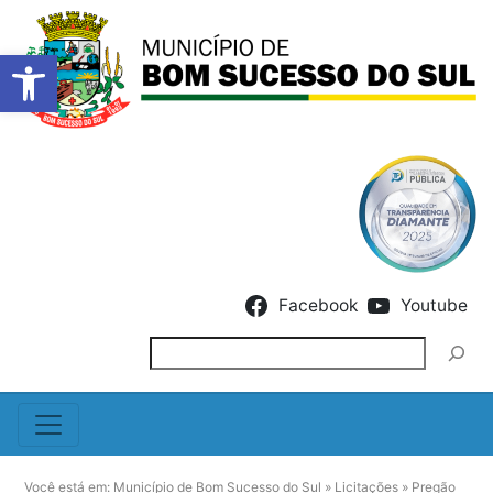
Barra de Ferramentas Abert
Skip to content
Facebook
Youtube
Pesquisar
Você está em:
Município de Bom Sucesso do Sul
»
Licitações
»
Pregão