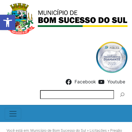
Barra de Ferramentas Abert
Skip to content
Facebook
Youtube
Pesquisar
Você está em:
Município de Bom Sucesso do Sul
»
Licitações
»
Pregão