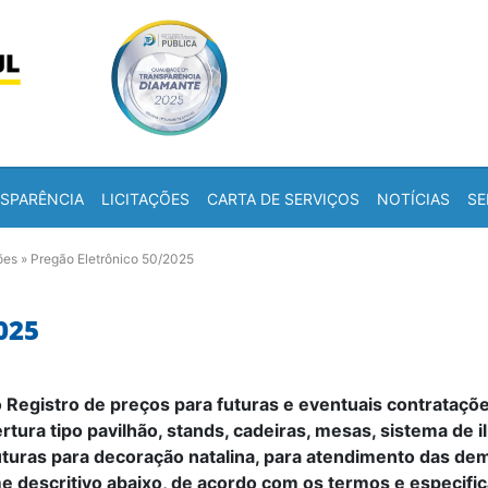
Skip to content
a
SPARÊNCIA
LICITAÇÕES
CARTA DE SERVIÇOS
NOTÍCIAS
SE
ões
»
Pregão Eletrônico 50/2025
025
o
Registro de preços para futuras e eventuais contrataçõe
rtura tipo pavilhão, stands, cadeiras, mesas, sistema de 
ruturas para decoração natalina, para atendimento das d
 descritivo abaixo, de acordo com os termos e especific