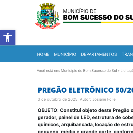
Barra de Ferramentas Abert
HOME
MUNICÍPIO
DEPARTAMENTOS
TRAN
Você está em:
Município de Bom Sucesso do Sul
»
Licitaç
PREGÃO ELETRÔNICO 50/2
3 de outubro de 2025
. Autor:
Josiane Folle
OBJETO
:
Constitui objeto deste Pregão 
gerador, painel de LED, estrutura de cobe
químicos, arquibancada, locação de est
pequeno, médio e grande porte, conforme