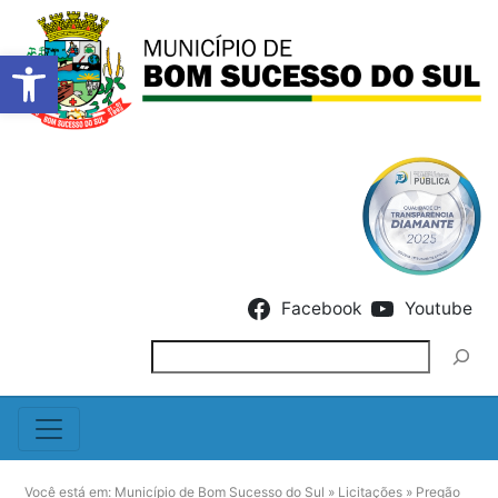
Barra de Ferramentas Abert
Skip to content
Facebook
Youtube
Pesquisar
Você está em:
Município de Bom Sucesso do Sul
»
Licitações
»
Pregão