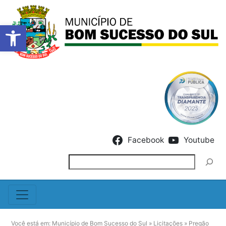
Barra de Ferramentas Abert
Skip to content
Facebook
Youtube
Pesquisar
Você está em:
Município de Bom Sucesso do Sul
»
Licitações
»
Pregão