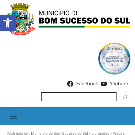
Barra de Ferramentas Abert
Skip to content
Facebook
Youtube
Pesquisar
Você está em:
Município de Bom Sucesso do Sul
»
Licitações
»
Pregão