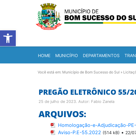
Barra de Ferramentas Abert
HOME
MUNICÍPIO
DEPARTAMENTOS
TRAN
Você está em:
Município de Bom Sucesso do Sul
»
Licitaç
PREGÃO ELETRÔNICO 55/2
25 de julho de 2023
. Autor:
Fabio Zanela
ARQUIVOS:
Homologação-e-Adjudicação-PE
Aviso-P.E-55.2022
•
(514 kB)
22/0