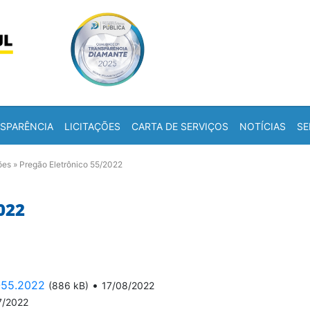
Skip to content
a
SPARÊNCIA
LICITAÇÕES
CARTA DE SERVIÇOS
NOTÍCIAS
SE
ões
»
Pregão Eletrônico 55/2022
022
-55.2022
•
(886 kB)
17/08/2022
7/2022