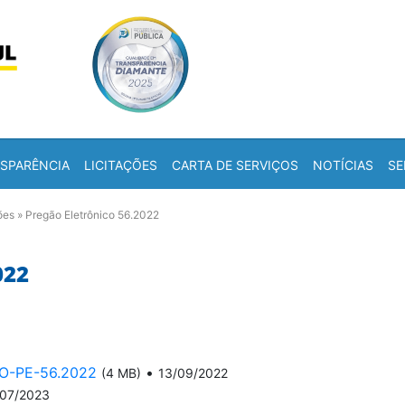
Skip to content
a
SPARÊNCIA
LICITAÇÕES
CARTA DE SERVIÇOS
NOTÍCIAS
SE
ões
»
Pregão Eletrônico 56.2022
022
-PE-56.2022
•
(4 MB)
13/09/2022
/07/2023