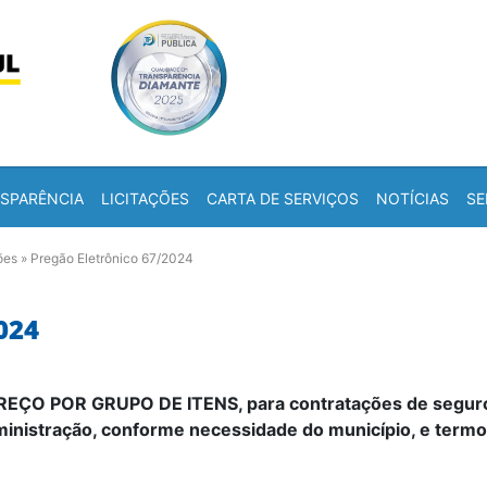
Skip to content
a
SPARÊNCIA
LICITAÇÕES
CARTA DE SERVIÇOS
NOTÍCIAS
SE
ões
»
Pregão Eletrônico 67/2024
024
ÇO POR GRUPO DE ITENS, para contratações de seguro p
istração, conforme necessidade do município, e termo d