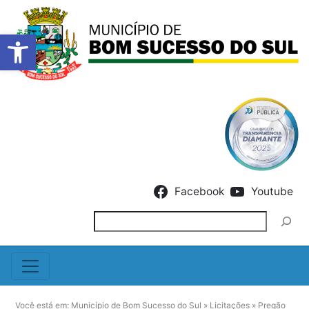
Barra de Ferramentas Abert
Skip to content
Facebook
Youtube
Pesquisar
Você está em:
Município de Bom Sucesso do Sul
»
Licitações
»
Pregão