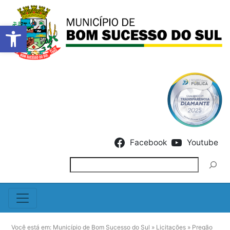
Barra de Ferramentas Abert
Skip to content
Facebook
Youtube
Pesquisar
Você está em:
Município de Bom Sucesso do Sul
»
Licitações
»
Pregão