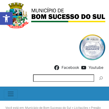
Barra de Ferramentas Abert
Skip to content
Facebook
Youtube
Pesquisar
Você está em:
Município de Bom Sucesso do Sul
»
Licitações
»
Pregão