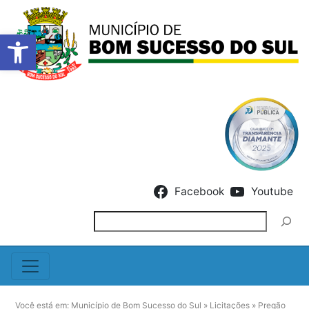
Barra de Ferramentas Abert
Skip to content
Facebook
Youtube
Pesquisar
Você está em:
Município de Bom Sucesso do Sul
»
Licitações
»
Pregão