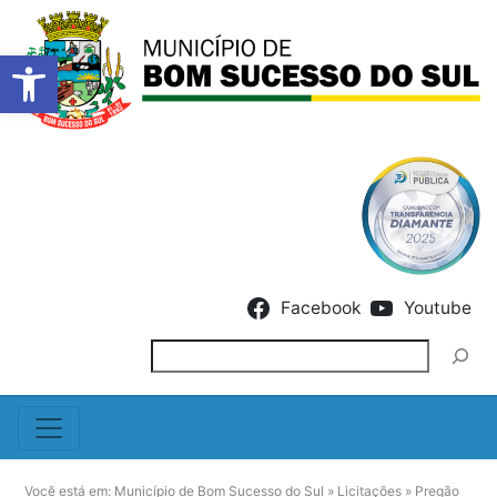
Barra de Ferramentas Abert
Skip to content
Facebook
Youtube
Pesquisar
Você está em:
Município de Bom Sucesso do Sul
»
Licitações
»
Pregão