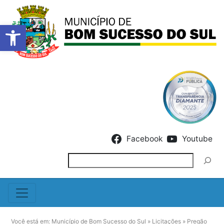
Barra de Ferramentas Abert
Skip to content
Facebook
Youtube
Pesquisar
Você está em:
Município de Bom Sucesso do Sul
»
Licitações
»
Pregão