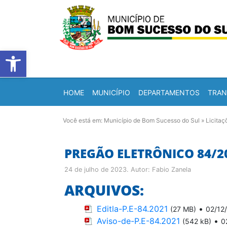
Barra de Ferramentas Abert
HOME
MUNICÍPIO
DEPARTAMENTOS
TRAN
Você está em:
Município de Bom Sucesso do Sul
»
Licitaç
PREGÃO ELETRÔNICO 84/2
24 de julho de 2023
. Autor:
Fabio Zanela
ARQUIVOS:
Editla-P.E-84.2021
•
(27 MB)
02/12
Aviso-de-P.E-84.2021
•
(542 kB)
0