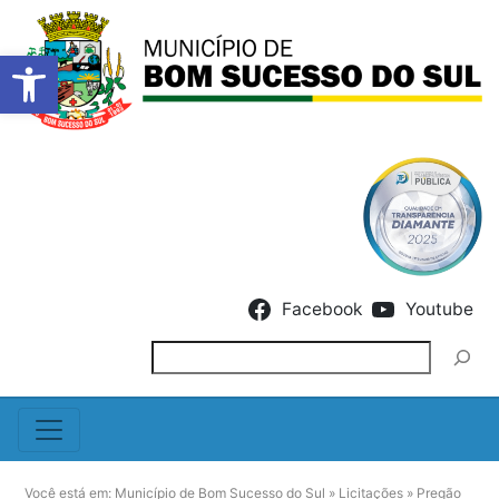
Barra de Ferramentas Abert
Skip to content
Facebook
Youtube
Pesquisar
Você está em:
Município de Bom Sucesso do Sul
»
Licitações
»
Pregão