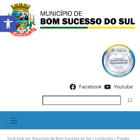
Barra de Ferramentas Abert
Skip to content
Facebook
Youtube
Pesquisar
Você está em:
Município de Bom Sucesso do Sul
»
Licitações
»
Pregão