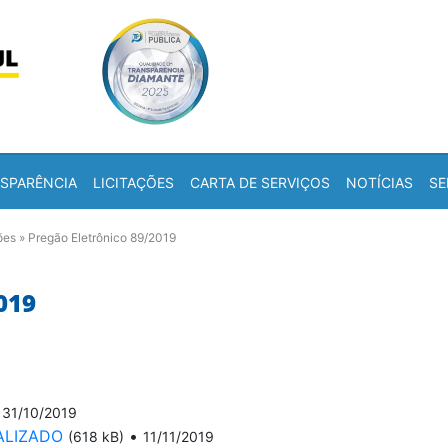
Skip to content
a
SPARÊNCIA
LICITAÇÕES
CARTA DE SERVIÇOS
NOTÍCIAS
SE
ões
»
Pregão Eletrônico 89/2019
019
•
31/10/2019
ALIZADO
•
(618 kB)
11/11/2019