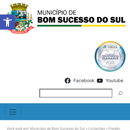
Barra de Ferramentas Abert
Skip to content
Facebook
Youtube
Pesquisar
Você está em:
Município de Bom Sucesso do Sul
»
Licitações
»
Pregão