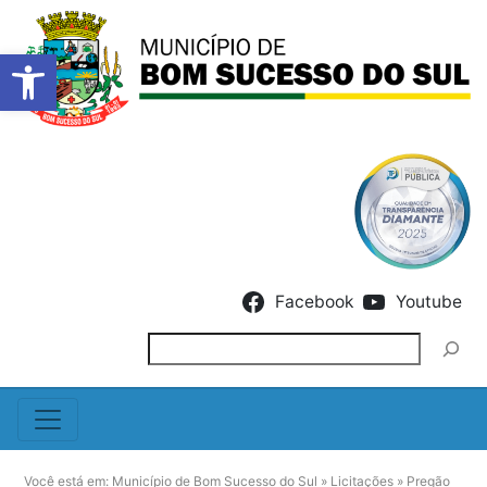
Barra de Ferramentas Abert
Skip to content
Facebook
Youtube
Pesquisar
Você está em:
Município de Bom Sucesso do Sul
»
Licitações
»
Pregão