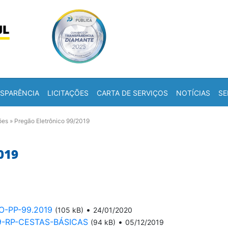
Skip to content
a
SPARÊNCIA
LICITAÇÕES
CARTA DE SERVIÇOS
NOTÍCIAS
SE
ões
»
Pregão Eletrônico 99/2019
019
-PP-99.2019
•
(105 kB)
24/01/2020
19-RP-CESTAS-BÁSICAS
•
(94 kB)
05/12/2019