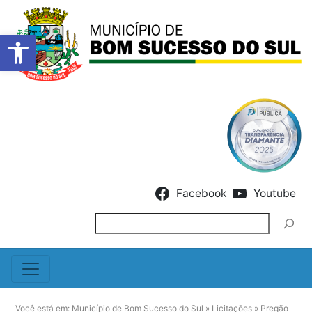
Barra de Ferramentas Abert
Skip to content
Facebook
Youtube
Pesquisar
Você está em:
Município de Bom Sucesso do Sul
»
Licitações
»
Pregão