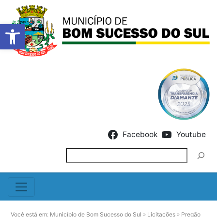
Barra de Ferramentas Abert
Skip to content
Facebook
Youtube
Pesquisar
Você está em:
Município de Bom Sucesso do Sul
»
Licitações
»
Pregão