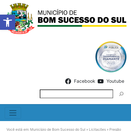
Barra de Ferramentas Abert
Skip to content
Facebook
Youtube
Pesquisar
Você está em:
Município de Bom Sucesso do Sul
»
Licitações
»
Pregão