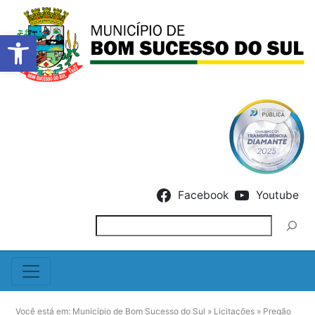
Barra de Ferramentas Abert
Skip to content
Facebook
Youtube
Pesquisar
Você está em:
Município de Bom Sucesso do Sul
»
Licitações
»
Pregão