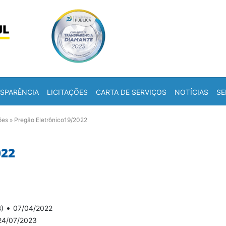
Skip to content
a
SPARÊNCIA
LICITAÇÕES
CARTA DE SERVIÇOS
NOTÍCIAS
SE
ões
»
Pregão Eletrônico19/2022
022
•
B)
07/04/2022
24/07/2023