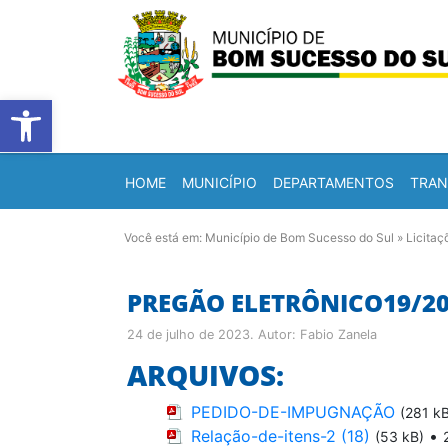
Barra de Ferramentas Abert
HOME
MUNICÍPIO
DEPARTAMENTOS
TRAN
Você está em:
Município de Bom Sucesso do Sul
»
Licitaç
PREGÃO ELETRÔNICO19/2
24 de julho de 2023
. Autor:
Fabio Zanela
ARQUIVOS:
PEDIDO-DE-IMPUGNAÇÃO
(281 k
Relação-de-itens-2 (18)
•
(53 kB)