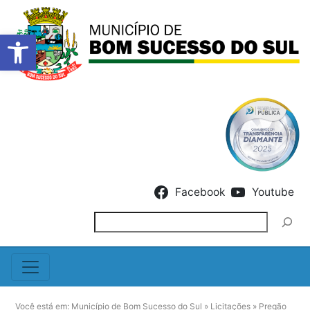
Barra de Ferramentas Abert
Skip to content
Facebook
Youtube
Pesquisar
Você está em:
Município de Bom Sucesso do Sul
»
Licitações
»
Pregão