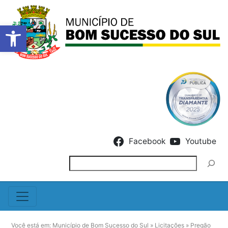
Barra de Ferramentas Abert
Skip to content
Facebook
Youtube
Pesquisar
Você está em:
Município de Bom Sucesso do Sul
»
Licitações
»
Pregão