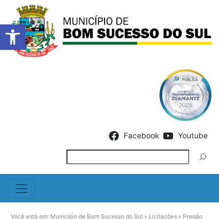
Barra de Ferramentas Abert
Skip to content
Facebook
Youtube
Pesquisar
Você está em:
Município de Bom Sucesso do Sul
»
Licitações
»
Pregão