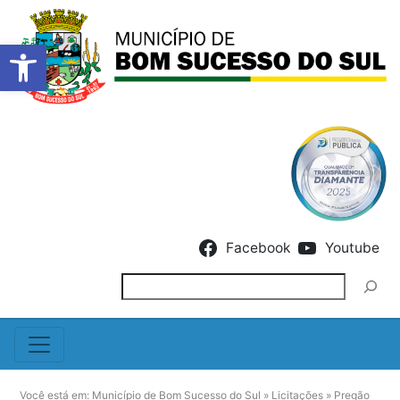
Barra de Ferramentas Abert
Skip to content
Facebook
Youtube
Pesquisar
Você está em:
Município de Bom Sucesso do Sul
»
Licitações
»
Pregão