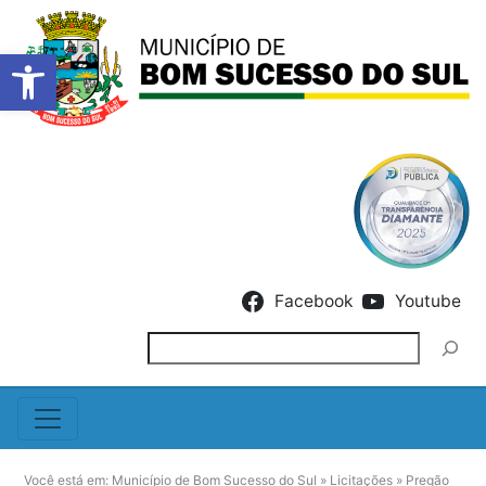
Barra de Ferramentas Abert
Skip to content
Facebook
Youtube
Pesquisar
Você está em:
Município de Bom Sucesso do Sul
»
Licitações
»
Pregão