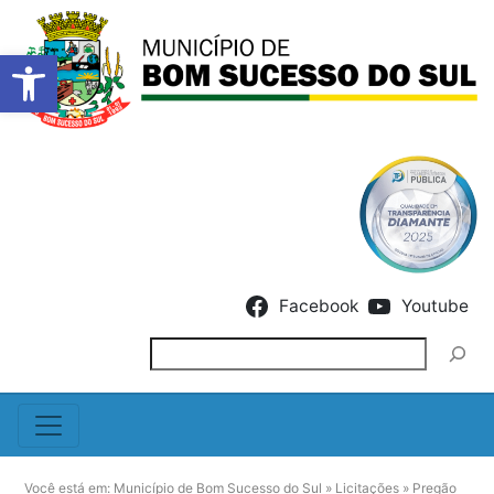
Barra de Ferramentas Abert
Skip to content
Facebook
Youtube
Pesquisar
Você está em:
Município de Bom Sucesso do Sul
»
Licitações
»
Pregão