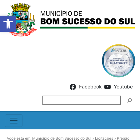
Barra de Ferramentas Abert
Skip to content
Facebook
Youtube
Pesquisar
Você está em:
Município de Bom Sucesso do Sul
»
Licitações
»
Pregão