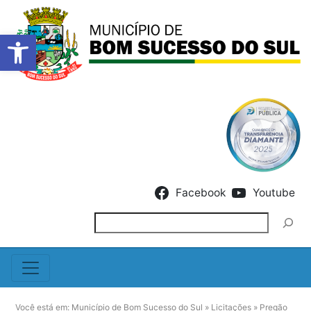
Barra de Ferramentas Abert
Skip to content
Facebook
Youtube
Pesquisar
Você está em:
Município de Bom Sucesso do Sul
»
Licitações
»
Pregão