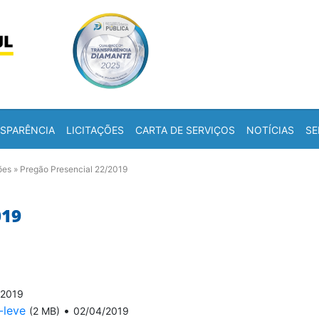
Skip to content
a
SPARÊNCIA
LICITAÇÕES
CARTA DE SERVIÇOS
NOTÍCIAS
SE
ões
»
Pregão Presencial 22/2019
019
/2019
-leve
•
(2 MB)
02/04/2019