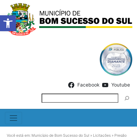
Barra de Ferramentas Abert
Skip to content
Facebook
Youtube
Pesquisar
Você está em:
Município de Bom Sucesso do Sul
»
Licitações
»
Pregão